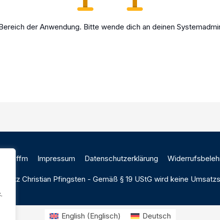
n Bereich der Anwendung. Bitte wende dich an deinen Systemadmini
Link ffm
Impressum
Datenschutzerklärung
Widerrufsbeleh
6 Lutz Christian Pfingsten - Gemäß § 19 UStG wird keine Umsatzs
.
English
(
Englisch
)
Deutsch