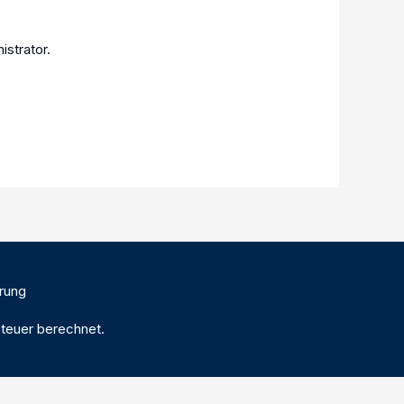
strator.
rung
teuer berechnet.